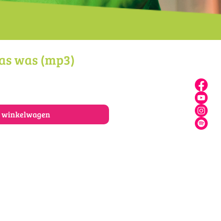
aas was (mp3)
n winkelwagen