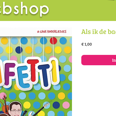
bshop
Als ik de b
Prijs
€ 1,00
I