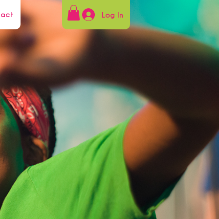
tact
Log In