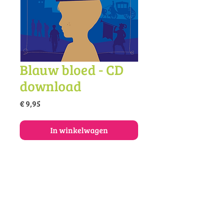
Blauw bloed - CD
download
Prijs
€ 9,95
In winkelwagen
Koop de cd Blauw bloed
als download met mp3-files.
© 2025 Vivace muziekonderwijs en -