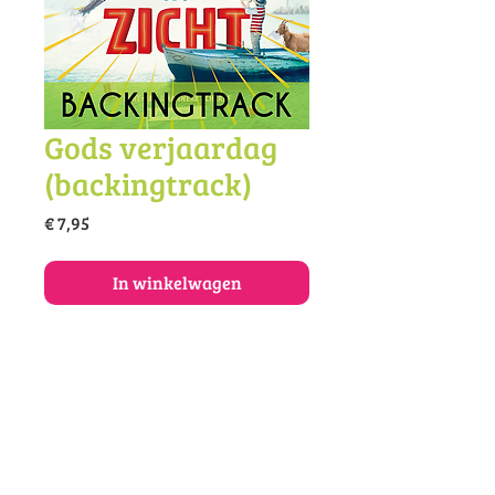
Gods verjaardag
(backingtrack)
Prijs
€ 7,95
In winkelwagen
Koop de backingtrack van dit lied
als mp3.
© 2025 Vivace muziekonderwijs en -
productie