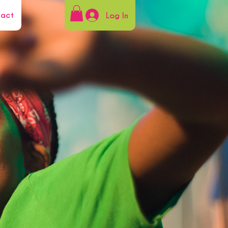
tact
Log In