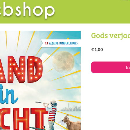
bshop
Gods verja
Prijs
€ 1,00
I