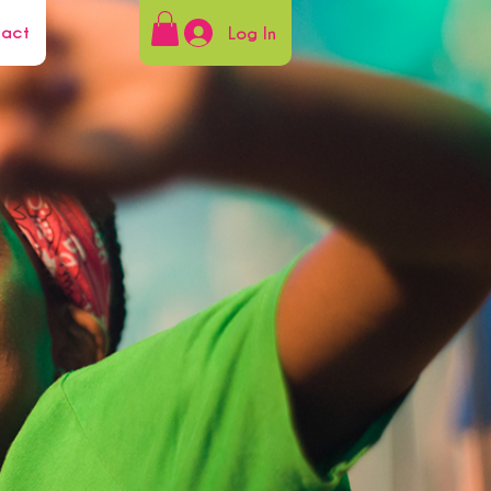
tact
Log In