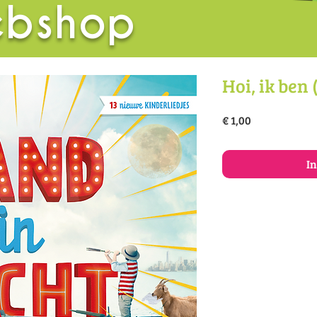
bshop
Hoi, ik ben
Prijs
€ 1,00
I