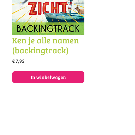
Ken je alle namen
(backingtrack)
Prijs
€ 7,95
In winkelwagen
Koop de backingtrack van dit lied
als mp3.
© 2025 Vivace muziekonderwijs en -
productie