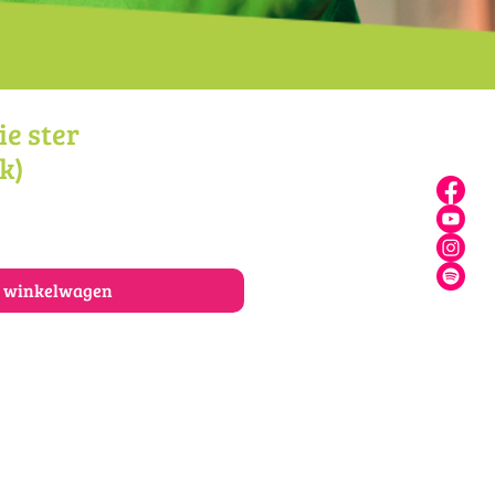
ie ster
k)
n winkelwagen