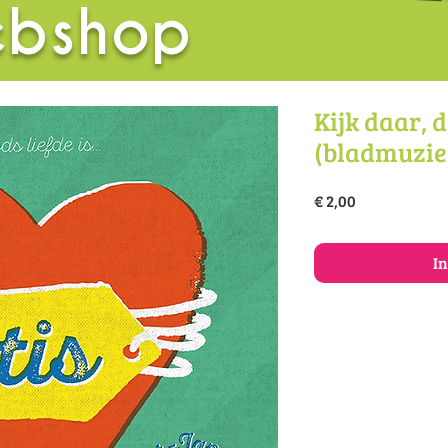
bshop
Kijk daar, d
(bladmuzie
Prijs
€ 2,00
I