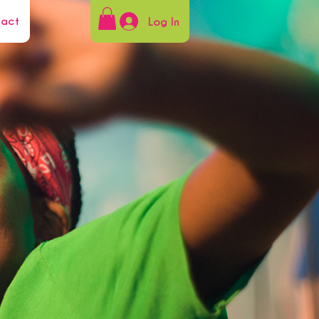
tact
Log In