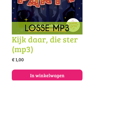
Kijk daar, die ster
(mp3)
Prijs
€ 1,00
In winkelwagen
Koop dit lied als mp3.
© 2025 Vivace muziekonderwijs en -
productie
Amazing | Muziekschool Vivace