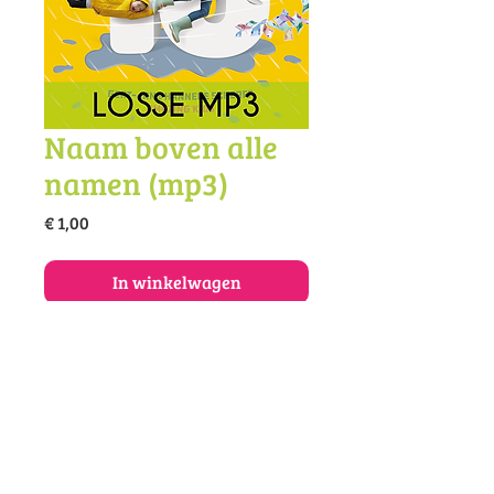
Naam boven alle
namen (mp3)
Prijs
€ 1,00
In winkelwagen
Koop dit lied als mp3.
© 2025 Vivace muziekonderwijs en -
productie
Amazing | Muziekschool Vivace