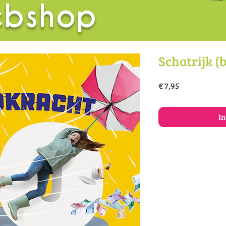
bshop
Schatrijk (
Prijs
€ 7,95
I