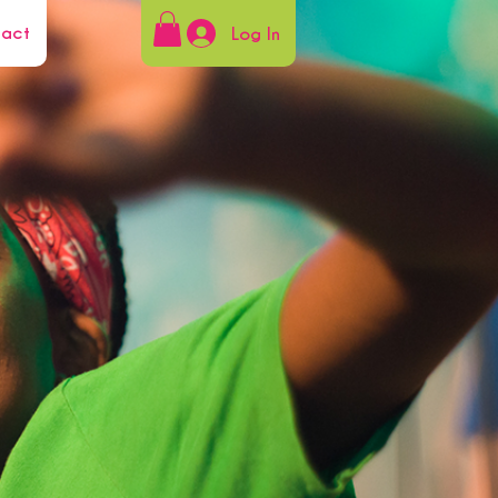
tact
Log In