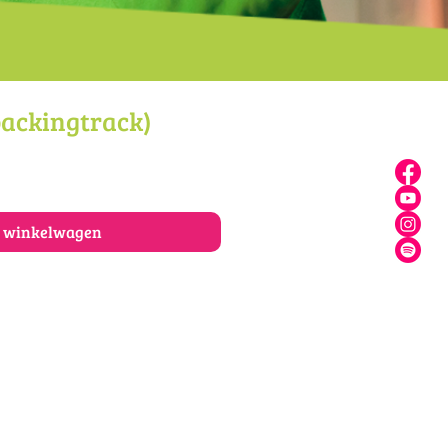
backingtrack)
n winkelwagen