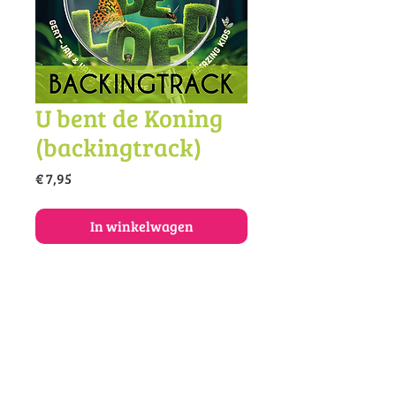
U bent de Koning
(backingtrack)
Prijs
€ 7,95
In winkelwagen
Koop de backingtrack van dit lied
als mp3.
© 2025 Vivace muziekonderwijs en -
productie