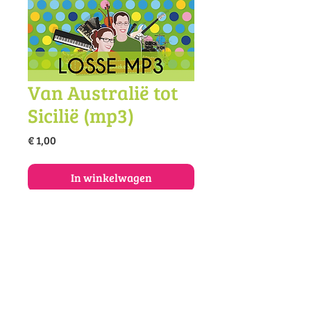
Van Australië tot
Sicilië (mp3)
Prijs
€ 1,00
In winkelwagen
Koop dit lied als mp3.
© 2025 Vivace muziekonderwijs en -
productie
Amazing | Muziekschool Vivace