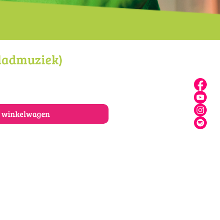
ladmuziek)
n winkelwagen