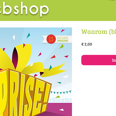
bshop
Waarom (b
Prijs
€ 2,00
I