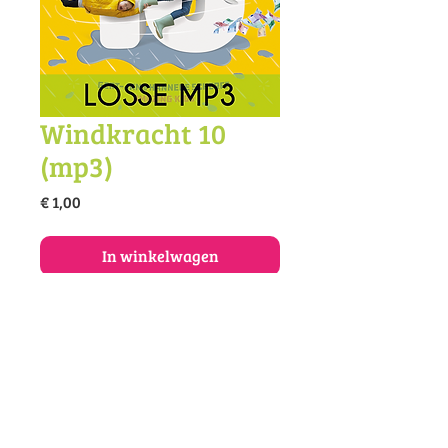
Windkracht 10
(mp3)
Prijs
€ 1,00
In winkelwagen
Koop dit lied als mp3.
© 2025 Vivace muziekonderwijs en -
productie
Amazing | Muziekschool Vivace