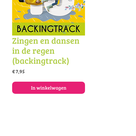
Zingen en dansen
in de regen
(backingtrack)
Prijs
€ 7,95
In winkelwagen
Koop de backingtrack van dit lied
als mp3.