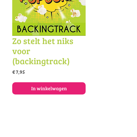
Zo stelt het niks
voor
(backingtrack)
Prijs
€ 7,95
In winkelwagen
Koop de backingtrack van dit lied
als mp3.