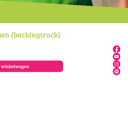
gen (backingtrack)
n winkelwagen