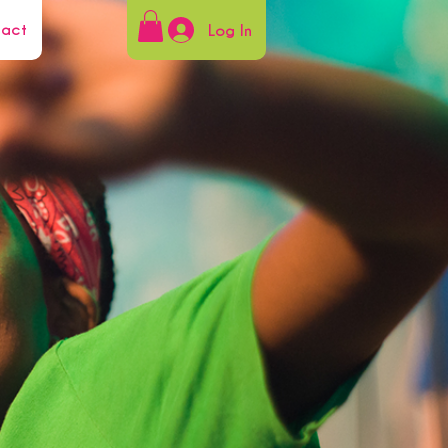
tact
Log In