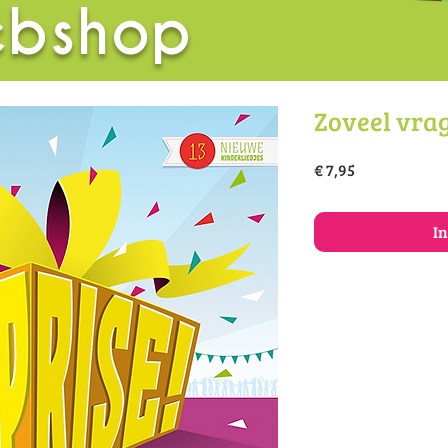
bshop
Zoveel vra
Prijs
€ 7,95
I